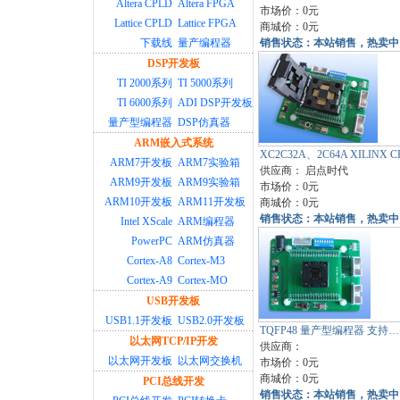
Altera CPLD
Altera FPGA
市场价：0元
Lattice CPLD
Lattice FPGA
商城价：0元
下载线
量产编程器
销售状态：本站销售，热卖中
DSP开发板
TI 2000系列
TI 5000系列
TI 6000系列
ADI DSP开发板
量产型编程器
DSP仿真器
ARM嵌入式系统
XC2C32A、2C64A XILINX 
ARM7开发板
ARM7实验箱
供应商：
启点时代
ARM9开发板
ARM9实验箱
市场价：0元
ARM10开发板
ARM11开发板
商城价：0元
销售状态：本站销售，热卖中
Intel XScale
ARM编程器
PowerPC
ARM仿真器
Cortex-A8
Cortex-M3
Cortex-A9
Cortex-MO
USB开发板
USB1.1开发板
USB2.0开发板
TQFP48 量产型编程器 支持…
以太网TCP/IP开发
供应商：
以太网开发板
以太网交换机
市场价：0元
商城价：0元
PCI总线开发
销售状态：本站销售，热卖中