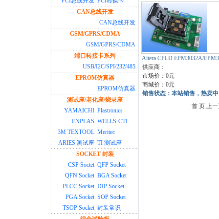
PCI总线开发
PCI转换卡
CAN总线开发
CAN总线开发
GSM/GPRS/CDMA
GSM/GPRS/CDMA
端口转接卡系列
Altera CPLD EPM3032A/EPM
USB/I2C/SPI/232/485
供应商：
市场价：0元
EPROM仿真器
商城价：0元
EPROM仿真器
销售状态：本站销售，热卖中
测试座/老化座/烧录座
首 页 上一
YAMAICHI
Plastronics
ENPLAS
WELLS-CTI
3M TEXTOOL
Meritec
ARIES 测试座
TI 测试座
SOCKET 封装
CSP Soctet
QFP Socket
QFN Socket
BGA Socket
PLCC Socket
DIP Socket
PGA Socket
SOP Socket
TSOP Socket
封装常识