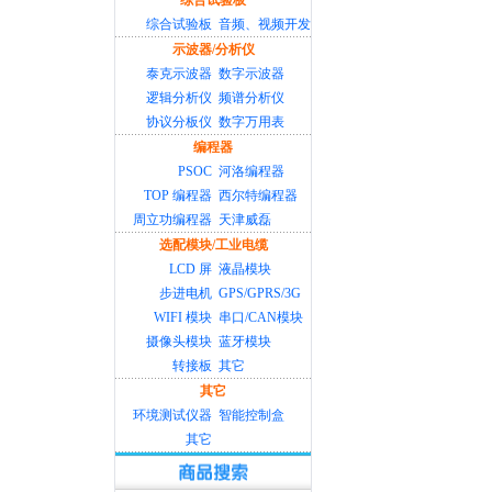
综合试验板
综合试验板
音频、视频开发
示波器/分析仪
泰克示波器
数字示波器
逻辑分析仪
频谱分析仪
协议分板仪
数字万用表
编程器
PSOC
河洛编程器
TOP 编程器
西尔特编程器
周立功编程器
天津威磊
选配模块/工业电缆
LCD 屏
液晶模块
步进电机
GPS/GPRS/3G
WIFI 模块
串口/CAN模块
摄像头模块
蓝牙模块
转接板
其它
其它
环境测试仪器
智能控制盒
其它