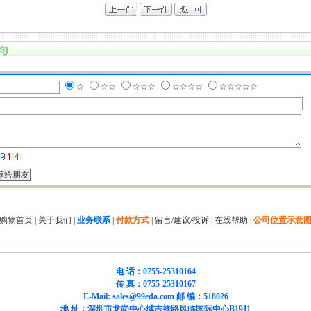
☆
☆☆
☆☆☆
☆☆☆☆
☆☆☆☆☆
购物首页
|
关于我们
|
业务联系
|
付款方式
|
留言/建议/投诉
|
在线帮助
|
公司位置示意
电 话：0755-25310164
传 真：0755-25310167
E-Mail: sales@99eda.com 邮 编：518026
地 址：深圳市龙岗中心城吉祥路风临国际中心B1911