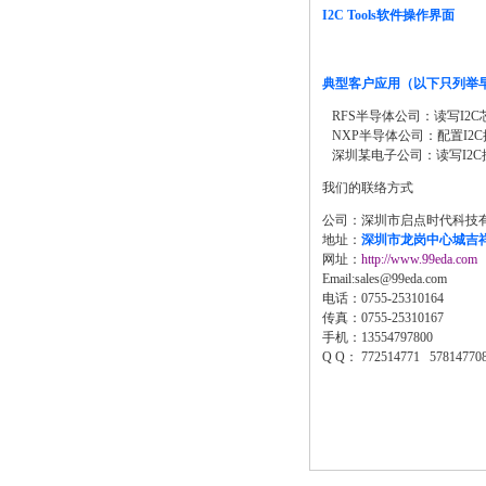
I2C Tools软件操作界面
典型客户应用（以下只列举
RFS半导体公司：读写I2C
NXP半导体公司：配置I2
深圳某电子公司：读写I2C
我们的联络方式
公司：深圳市启点时代科技
地址：
深圳市龙岗中心城吉祥路
网址：
http://www.99eda.com
Email:sales@99eda.com
电话：0755-25310164
传真：0755-25310167
手机：13554797800
Q Q： 772514771 57814770