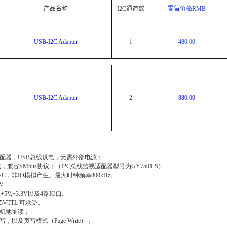
产品名称
I2C通道数
零售价格RMB
USB-I2C Adapter
1
480.00
USB-I2C Adapter
2
880.00
接口适配器，USB总线供电，无需外部电源；
方式，兼容SMbus协议；（I2C总线监视适配器型号为GY7501-S）
2C，非IO模拟产生。最大时钟频率800kHz。
V
+5V,+3.3V以及4路IO口.
5VTTL 可承受。
随机地址读；
以及页写模式（Page Write）；