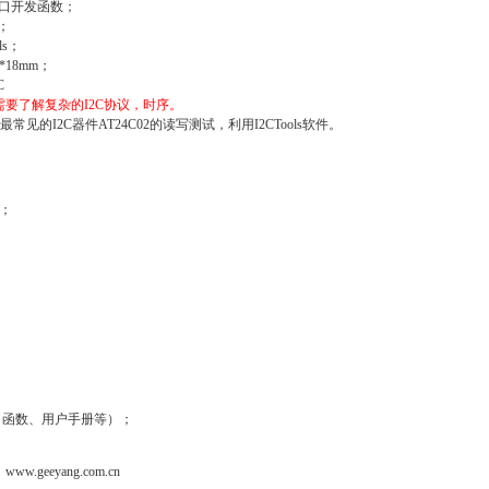
接口开发函数；
程；
ls；
*18mm；
C
要了解复杂的I2C协议，时序。
常见的I2C器件AT24C02的读写测试，利用I2CTools软件。
写；
口函数、用户手册等）；
：
www.geeyang.com.cn