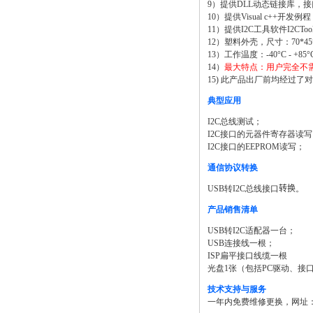
9）提供DLL动态链接库，
10）提供Visual c++开发例
11）提供I2C工具软件I2CToo
12）塑料外壳，尺寸：70*45
13）工作温度：-40°C - +85°
14）
最大特点：用户完全不需
15) 此产品出厂前均经过了对最
典型应用
I2C总线测试；
I2C接口的元器件寄存器读
I2C接口的EEPROM读写；
通信协议转换
USB转I2C总线接口
转换
。
产品销售清单
USB转I2C适配器一台；
USB连接线一根；
ISP扁平接口线缆一根
光盘1张（包括PC驱动、接
技术支持与服务
一年内免费维修更换，网址