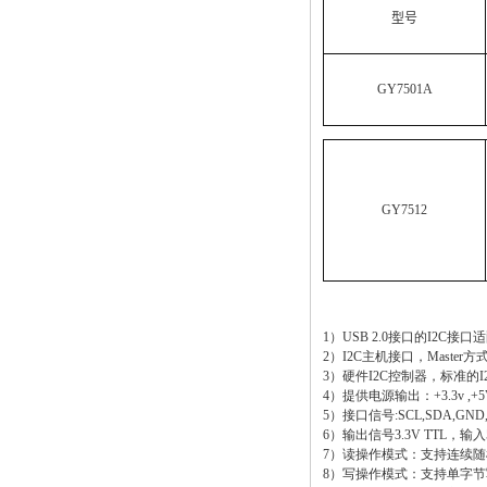
型号
GY7501A
GY7512
1）USB 2.0接口的I2C
2）I2C主机接口，Master
3）硬件I2C控制器，标准的I
4）提供电源输出：+3.3v ,+5
5）接口信号:SCL,SDA,GND,
6）输出信号3.3V TTL，输入
7）读操作模式：支持连续
8）写操作模式：支持单字节写，