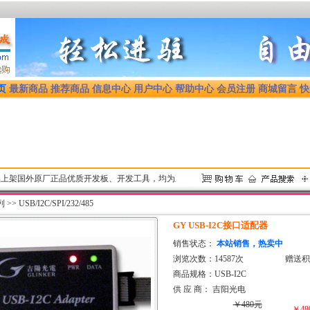
页
最新商品
推荐商品
信息中心
用户中心
帮助中心
会员注册
商城留言
快
国外原厂正品优质开发板、开发工具，均为正规渠道货源，享受原厂技术支持和售后服务，尚未上架
列
>>
USB/I2C/SPI/232/485
GY USB-I2C接口适配器
销售状态：
本站销售，热卖中
浏览次数：14587次
赠送积
商品规格：USB-I2C
供 应 商：
吉阳光电
￥480元
￥48