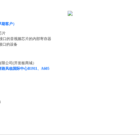
早期客户）
芯片
C接口的音视频芯片的内部寄存器
接口的设备
有限公司(开发板商城）
风临国际中心B1911、A605
8