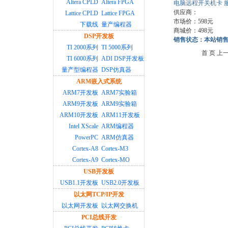
Altera CPLD
Altera FPGA
电脑远程开关机卡 
供应商：
Lattice CPLD
Lattice FPGA
市场价：598元
下载线
量产编程器
商城价：498元
DSP开发板
销售状态：本站销
TI 2000系列
TI 5000系列
首 页 上
TI 6000系列
ADI DSP开发板
量产型编程器
DSP仿真器
ARM嵌入式系统
ARM7开发板
ARM7实验箱
ARM9开发板
ARM9实验箱
ARM10开发板
ARM11开发板
Intel XScale
ARM编程器
PowerPC
ARM仿真器
Cortex-A8
Cortex-M3
Cortex-A9
Cortex-MO
USB开发板
USB1.1开发板
USB2.0开发板
以太网TCP/IP开发
以太网开发板
以太网交换机
PCI总线开发