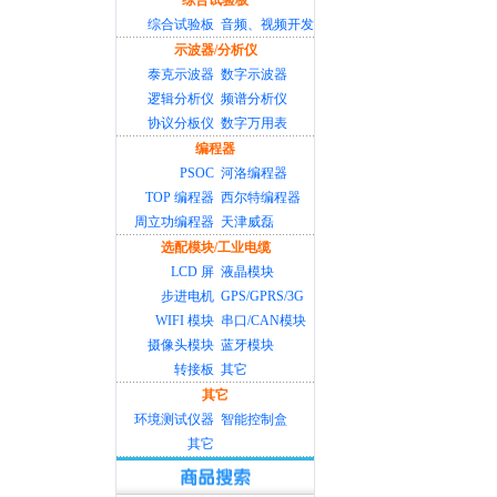
综合试验板
综合试验板
音频、视频开发
示波器/分析仪
泰克示波器
数字示波器
逻辑分析仪
频谱分析仪
协议分板仪
数字万用表
编程器
PSOC
河洛编程器
TOP 编程器
西尔特编程器
周立功编程器
天津威磊
选配模块/工业电缆
LCD 屏
液晶模块
步进电机
GPS/GPRS/3G
WIFI 模块
串口/CAN模块
摄像头模块
蓝牙模块
转接板
其它
其它
环境测试仪器
智能控制盒
其它